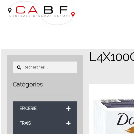
Aller
Aller
à
au
la
contenu
navigation
L4X100
Rechercher :
Catégories
+
EPICERIE
+
FRAIS