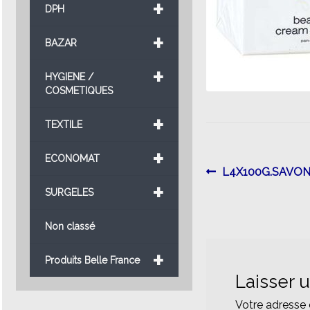
+
DPH
+
BAZAR
+
HYGIENE /
COSMETIQUES
+
TEXTILE
+
ECONOMAT
Navigatio
Article
L4X100G.SAVO
+
précédent :
SURGELES
de
l’article
Non classé
+
Produits Belle France
Laisser 
Votre adresse 