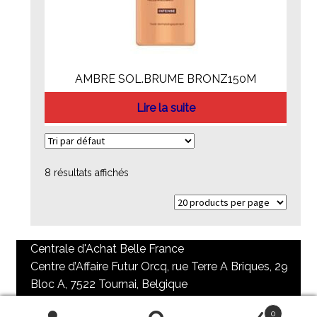
AMBRE SOL.BRUME BRONZ150M
Lire la suite
8 résultats affichés
Centrale d'Achat Belle France
Centre d’Affaire Futur Orcq, rue Terre A Briques, 29
Bloc A, 7522 Tournai, Belgique
+32 69 84 73 65 / + 32 69 85 98 90
0