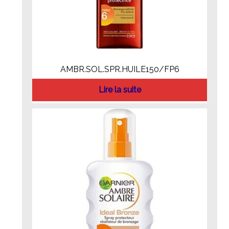
AMBR.SOL.SPR.HUILE150/FP6
Lire la suite