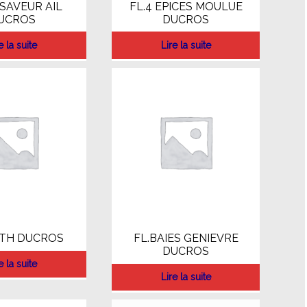
 SAVEUR AIL
FL.4 EPICES MOULUE
UCROS
DUCROS
e la suite
Lire la suite
ETH DUCROS
FL.BAIES GENIEVRE
DUCROS
e la suite
Lire la suite