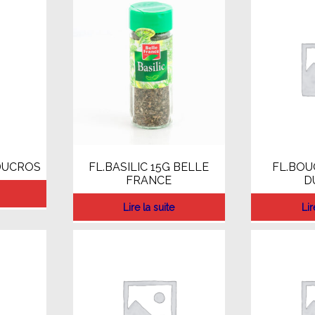
 DUCROS
FL.BASILIC 15G BELLE
FL.BOU
FRANCE
D
Lire la suite
Lir