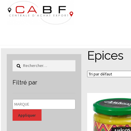
Aller
Aller
à
au
la
contenu
navigation
Epices
Rechercher :
Filtré par
Appliquer