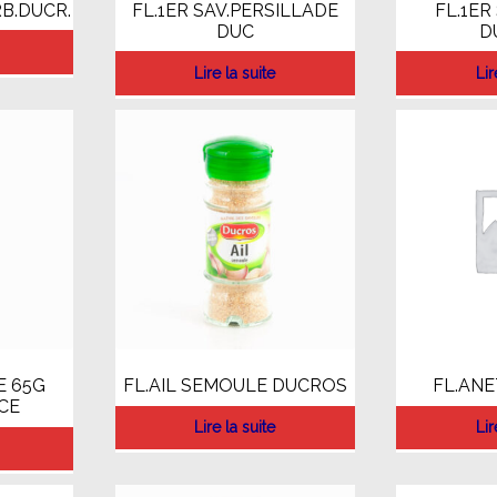
RB.DUCR.
FL.1ER SAV.PERSILLADE
FL.1ER
DUC
D
Lire la suite
Lir
E 65G
FL.AIL SEMOULE DUCROS
FL.AN
CE
Lire la suite
Lir