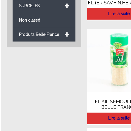
+
FL.1ER SAV.FIN.HE
SURGELES
Lire la suite
Non classé
+
Produits Belle France
FL.AIL SEMOUL
BELLE FRAN
Lire la suite