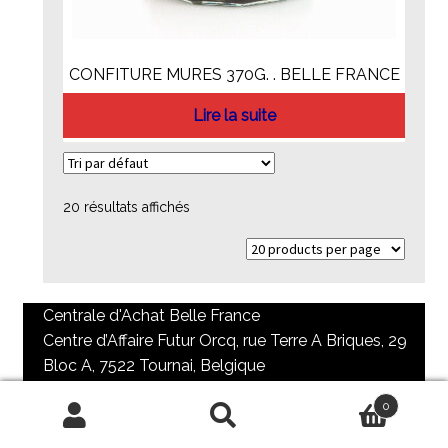
CONFITURE MURES 370G. . BELLE FRANCE
Lire la suite
20 résultats affichés
Centrale d'Achat Belle France
Centre d’Affaire Futur Orcq, rue Terre A Briques, 29
Bloc A, 7522 Tournai, Belgique
+32 69 84 73 65 / + 32 69 85 98 90
0
contact@cabf.be
Recherche
Recherche