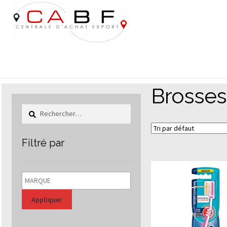
Aller
Aller
à
au
la
contenu
navigation
Brosses
Rechercher :
Filtré par
Appliquer