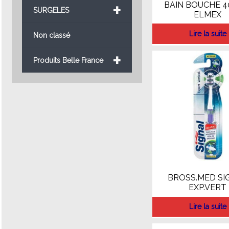
+
BAIN BOUCHE 4
SURGELES
ELMEX
Lire la suite
Non classé
+
Produits Belle France
BROSS.MED SI
EXP.VERT
Lire la suite