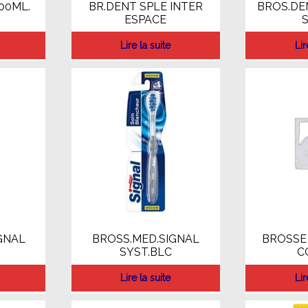
00ML.
BR.DENT SPLE INTER
BROS.DE
ESPACE
Lire la suite
Lir
GNAL
BROSS.MED.SIGNAL
BROSSE 
SYST.BLC
C
Lire la suite
Lir