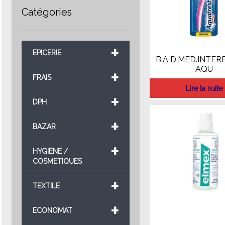
Catégories
+
EPICERIE
B.A D.MED.INTER
AQU
+
FRAIS
Lire la suite
+
DPH
+
BAZAR
+
HYGIENE /
COSMETIQUES
+
TEXTILE
+
ECONOMAT