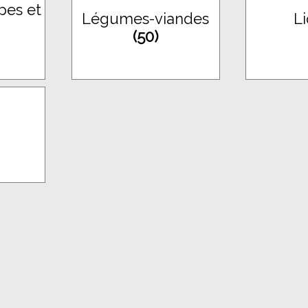
pes et
Légumes-viandes
L
(50)