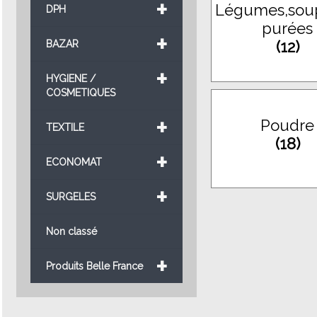
+
Légumes,sou
DPH
purées
+
(12)
BAZAR
+
HYGIENE /
COSMETIQUES
+
Poudre
TEXTILE
(18)
+
ECONOMAT
+
SURGELES
Non classé
+
Produits Belle France