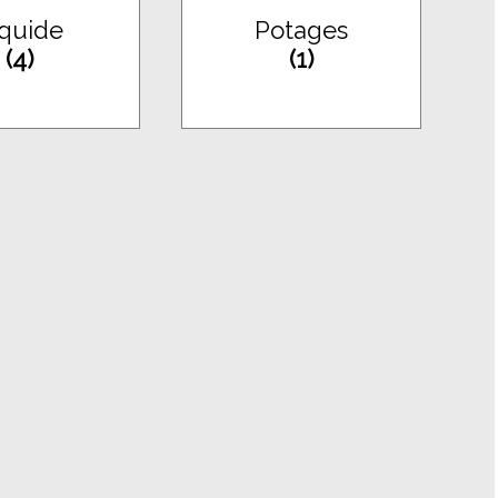
iquide
Potages
(4)
(1)