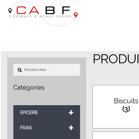
Aller
Aller
à
au
la
contenu
navigation
PRODUI
Rechercher :
Catégories
Biscuits
(3)
+
EPICERIE
+
FRAIS