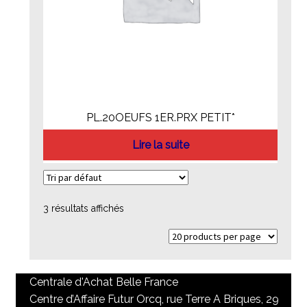
PL.20OEUFS 1ER.PRX PETIT*
Lire la suite
3 résultats affichés
Centrale d'Achat Belle France
Centre d’Affaire Futur Orcq, rue Terre A Briques, 29