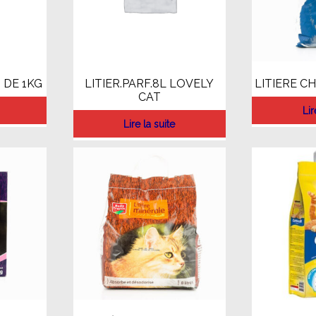
 DE 1KG
LITIER.PARF.8L LOVELY
LITIERE CH
CAT
Lir
Lire la suite