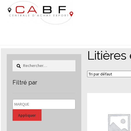
Aller
Aller
à
au
la
contenu
navigation
Litières
Rechercher :
Filtré par
Appliquer