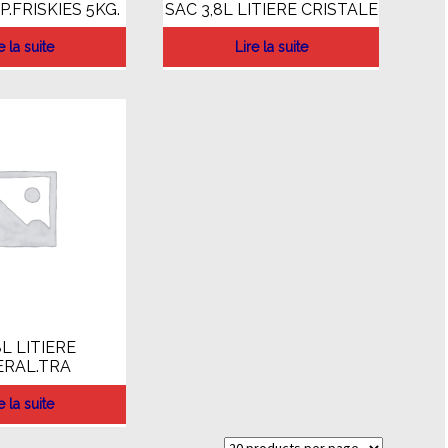
P.FRISKIES 5KG.
SAC 3,8L LITIERE CRISTALE
e la suite
Lire la suite
L LITIERE
ERAL.TRA
e la suite