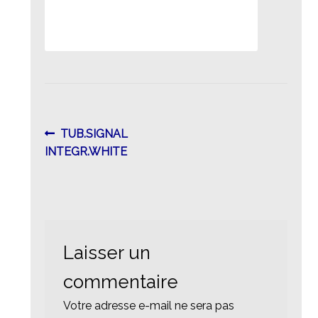
Navigation
Article
TUB.SIGNAL
précédent :
INTEGR.WHITE
de
l’article
Laisser un
commentaire
Votre adresse e-mail ne sera pas