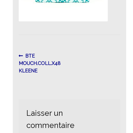
Navigation
Article
BTE
précédent :
MOUCH.COLL.X48
de
KLEENE
l’article
Laisser un
commentaire