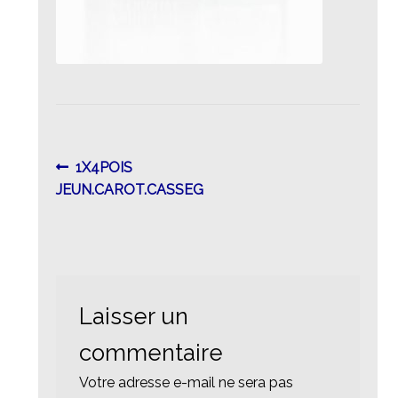
Navigation
Article
1X4POIS
précédent :
JEUN.CAROT.CASSEG
de
l’article
Laisser un
commentaire
Votre adresse e-mail ne sera pas