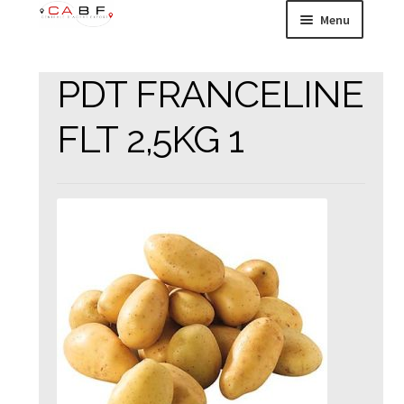
Aller
Aller
Menu
à
au
la
contenu
HOME
navigation
PDT FRANCELINE
Ouvrir
ENSEIGNES &
FLT 2,5KG 1
le
CONCEPTS
menu
enfant
Ouvrir
ACCOMPAGNEMENT
le
menu
LOGISTIQUE
enfant
Ouvrir
15 000 RÉFÉRENCES
le
menu
enfant