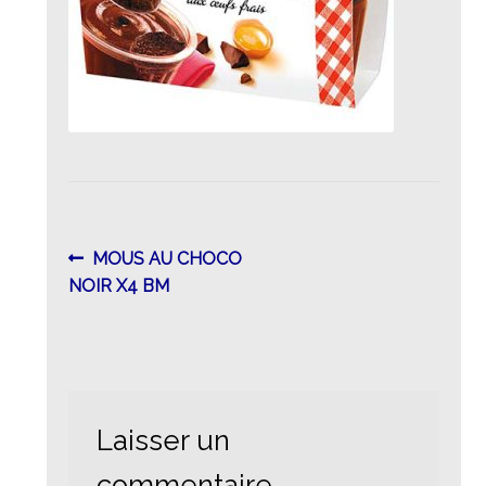
Navigation
Article
MOUS AU CHOCO
précédent :
NOIR X4 BM
de
l’article
Laisser un
commentaire