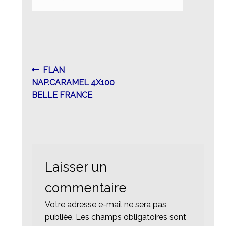
Navigation
Article
FLAN
précédent :
NAP.CARAMEL 4X100
de
BELLE FRANCE
l’article
Laisser un
commentaire
Votre adresse e-mail ne sera pas
publiée.
Les champs obligatoires sont