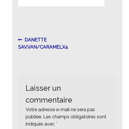
Navigation
Article
DANETTE
précédent :
SAV.VAN/CARAMELX4
de
l’article
Laisser un
commentaire
Votre adresse e-mail ne sera pas
publiée.
Les champs obligatoires sont
indiqués avec
*