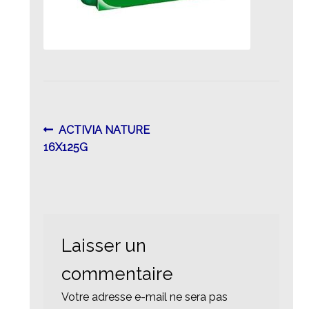
Navigation
Article
ACTIVIA NATURE
précédent :
16X125G
de
l’article
Laisser un
commentaire
Votre adresse e-mail ne sera pas