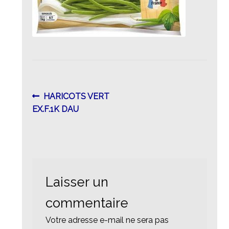
Navigation
Article
HARICOTS VERT
précédent :
EX.F.1K DAU
de
l’article
Laisser un
commentaire
Votre adresse e-mail ne sera pas