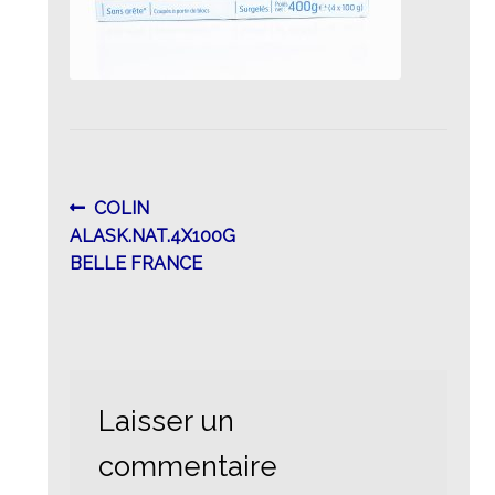
Navigation
Article
COLIN
précédent :
ALASK.NAT.4X100G
de
BELLE FRANCE
l’article
Laisser un
commentaire