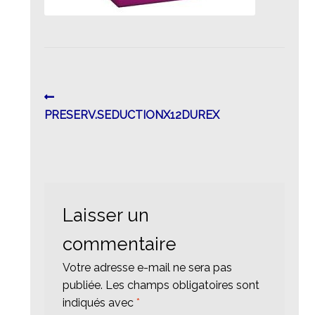
Navigation
Article
précédent :
PRESERV.SEDUCTIONX12DUREX
de
l’article
Laisser un
commentaire
Votre adresse e-mail ne sera pas
publiée.
Les champs obligatoires sont
indiqués avec
*