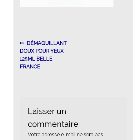
Navigation
Article
DÉMAQUILLANT
précédent :
DOUX POUR YEUX
de
125ML BELLE
l’article
FRANCE
Laisser un
commentaire
Votre adresse e-mail ne sera pas