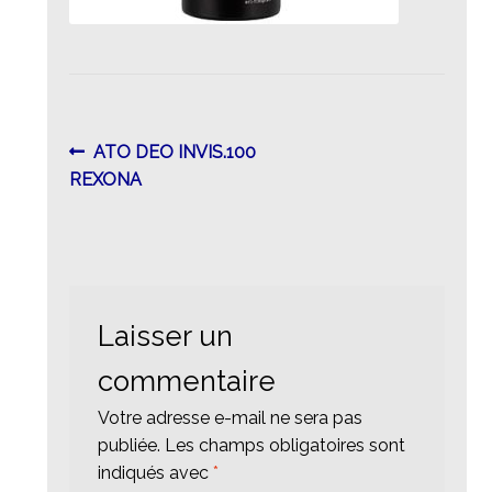
Navigation
Article
ATO DEO INVIS.100
précédent :
REXONA
de
l’article
Laisser un
commentaire
Votre adresse e-mail ne sera pas
publiée.
Les champs obligatoires sont
indiqués avec
*