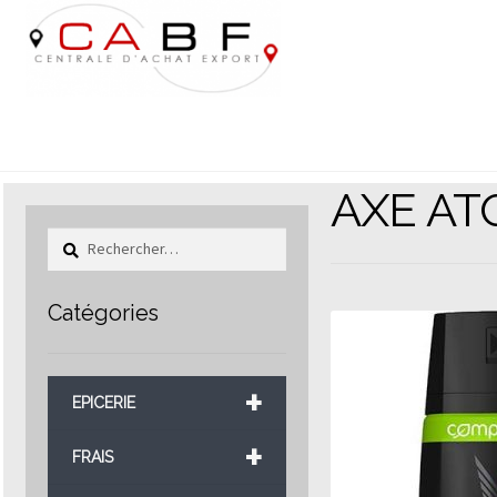
Aller
Aller
à
au
la
contenu
navigation
AXE AT
Rechercher :
Catégories
+
EPICERIE
+
FRAIS