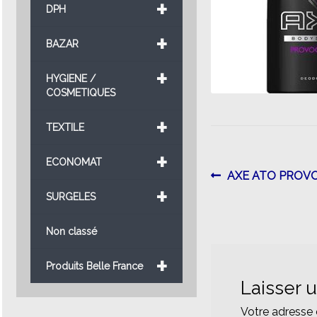
+
DPH
+
BAZAR
+
HYGIENE /
COSMETIQUES
+
TEXTILE
+
ECONOMAT
Navigatio
Article
AXE ATO PROV
+
précédent :
SURGELES
de
l’article
Non classé
+
Produits Belle France
Laisser 
Votre adresse 