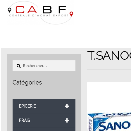
Aller
Aller
à
au
la
contenu
navigation
T.SANO
Rechercher :
Catégories
+
EPICERIE
+
FRAIS