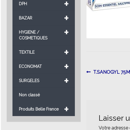
+
DPH
+
BAZAR
+
HYGIENE /
COSMETIQUES
+
TEXTILE
+
ECONOMAT
Navigatio
Article
T.SANOGYL 75M
+
précédent :
SURGELES
de
l’article
Non classé
+
Produits Belle France
Laisser 
Votre adresse 