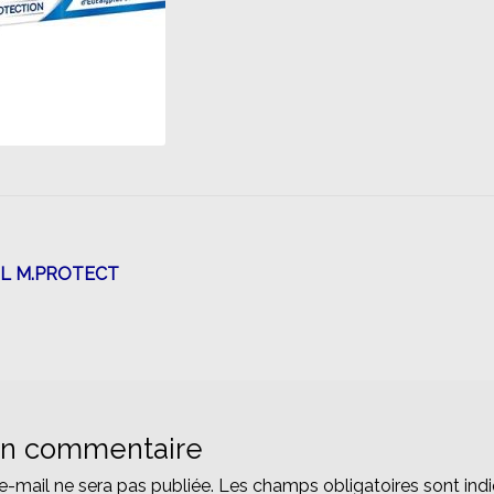
n
L M.PROTECT
un commentaire
e-mail ne sera pas publiée.
Les champs obligatoires sont ind