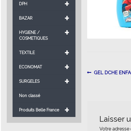
+
DPH
+
BAZAR
+
HYGIENE /
COSMETIQUES
+
TEXTILE
+
ECONOMAT
Navigatio
Article
GEL DCHE ENF
+
précédent :
SURGELES
de
l’article
Non classé
+
Produits Belle France
Laisser 
Votre adresse 