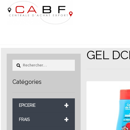
Aller
Aller
à
au
la
contenu
navigation
GEL DC
Rechercher :
Catégories
+
EPICERIE
+
FRAIS