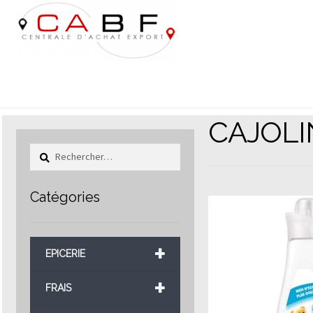
Aller
Aller
à
au
la
contenu
navigation
CAJOLI
Rechercher :
Catégories
+
EPICERIE
+
FRAIS