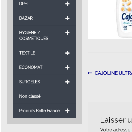
+
DPH
+
BAZAR
+
HYGIENE /
COSMETIQUES
+
TEXTILE
+
ECONOMAT
Navigatio
Article
CAJOLINE ULTR
+
précédent :
SURGELES
de
l’article
Non classé
+
Produits Belle France
Laisser 
Votre adresse 