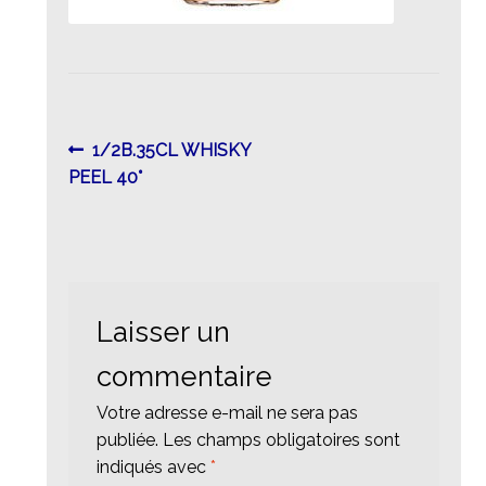
Navigation
Article
1/2B.35CL WHISKY
précédent :
PEEL 40°
de
l’article
Laisser un
commentaire
Votre adresse e-mail ne sera pas
publiée.
Les champs obligatoires sont
indiqués avec
*