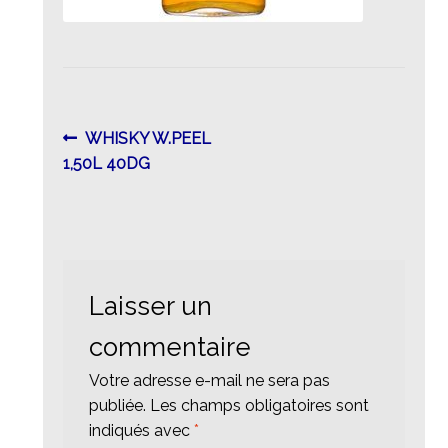
Navigation
Article
WHISKY W.PEEL
précédent :
1,50L 40DG
de
l’article
Laisser un
commentaire
Votre adresse e-mail ne sera pas
publiée.
Les champs obligatoires sont
indiqués avec
*