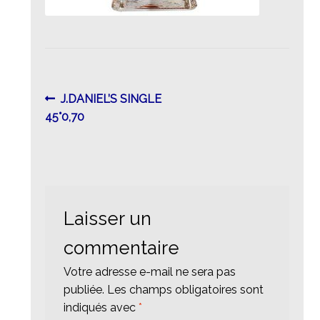
Navigation
Article
J.DANIEL’S SINGLE
précédent :
45°0,70
de
l’article
Laisser un
commentaire
Votre adresse e-mail ne sera pas
publiée.
Les champs obligatoires sont
indiqués avec
*