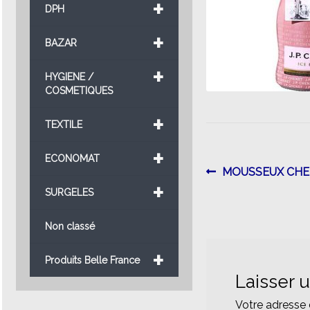
+
DPH
+
BAZAR
+
HYGIENE /
COSMETIQUES
+
TEXTILE
+
ECONOMAT
Navigatio
Article
MOUSSEUX CHE
+
précédent :
SURGELES
de
l’article
Non classé
+
Produits Belle France
Laisser 
Votre adresse 