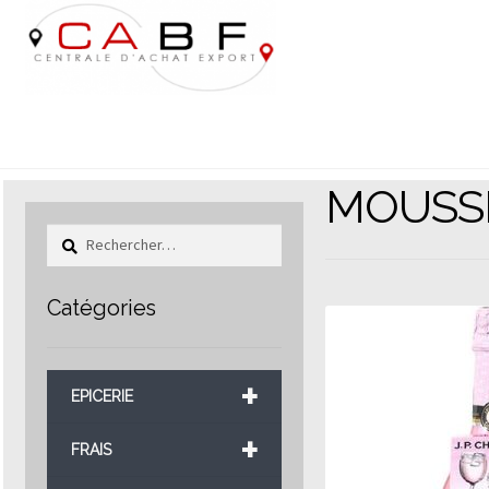
Aller
Aller
à
au
la
contenu
navigation
MOUSSE
Rechercher :
Catégories
+
EPICERIE
+
FRAIS