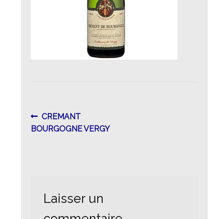
Navigation
Article
CREMANT
précédent :
BOURGOGNE VERGY
de
l’article
Laisser un
commentaire