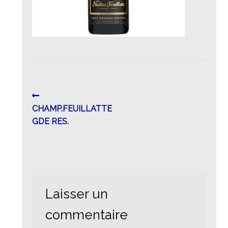
Navigation
Article
précédent :
CHAMP.FEUILLATTE
de
GDE RES.
l’article
Laisser un
commentaire