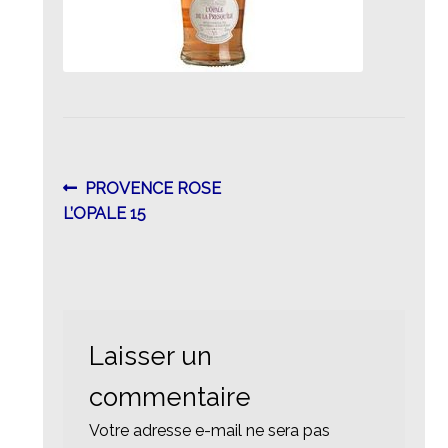
Navigation
Article
PROVENCE ROSE
précédent :
L’OPALE 15
de
l’article
Laisser un
commentaire
Votre adresse e-mail ne sera pas