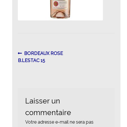
Navigation
Article
BORDEAUX ROSE
précédent :
B.LESTAC 15
de
l’article
Laisser un
commentaire
Votre adresse e-mail ne sera pas