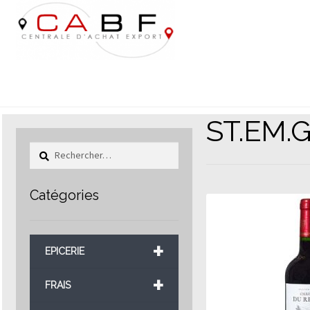
Aller
Aller
à
au
la
contenu
navigation
ST.EM.
Rechercher :
Catégories
+
EPICERIE
+
FRAIS