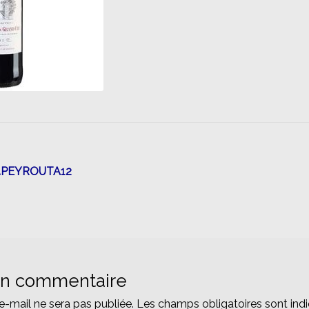
n
H.PEYROUTA12
un commentaire
e-mail ne sera pas publiée.
Les champs obligatoires sont ind