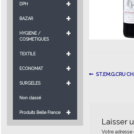
+
DPH
+
BAZAR
+
HYGIENE /
COSMETIQUES
+
TEXTILE
+
ECONOMAT
Navigatio
Article
ST.EM.G.CRU C
+
précédent :
SURGELES
de
l’article
Non classé
+
Produits Belle France
Laisser 
Votre adresse 