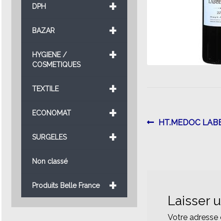
+
DPH
+
BAZAR
+
HYGIENE /
COSMETIQUES
+
TEXTILE
+
ECONOMAT
Navigatio
Article
HT.MEDOC LAB
+
précédent :
SURGELES
de
l’article
Non classé
+
Produits Belle France
Laisser 
Votre adresse 