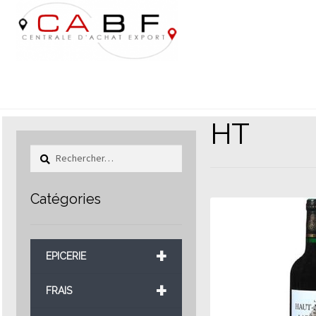
Aller
Aller
à
au
la
contenu
navigation
HT
Rechercher :
Catégories
+
EPICERIE
+
FRAIS