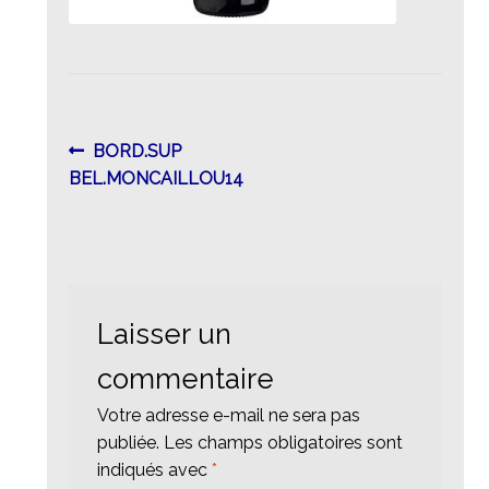
Navigation
Article
BORD.SUP
précédent :
BEL.MONCAILLOU14
de
l’article
Laisser un
commentaire
Votre adresse e-mail ne sera pas
publiée.
Les champs obligatoires sont
indiqués avec
*