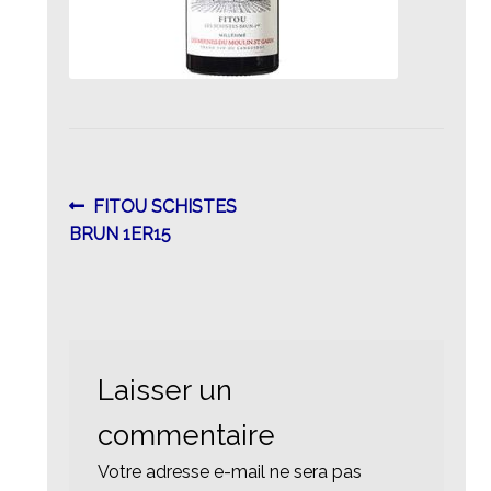
Navigation
Article
FITOU SCHISTES
précédent :
BRUN 1ER15
de
l’article
Laisser un
commentaire
Votre adresse e-mail ne sera pas