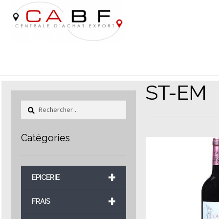
Aller
Aller
à
au
la
contenu
navigation
ST-EM
Rechercher :
Catégories
+
EPICERIE
+
FRAIS