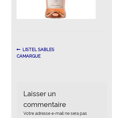
Navigation
Article
LISTEL SABLES
précédent :
CAMARGUE
de
l’article
Laisser un
commentaire
Votre adresse e-mail ne sera pas