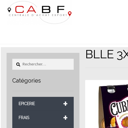
Aller
Aller
à
au
la
contenu
navigation
BLLE 3
Rechercher :
Catégories
+
EPICERIE
+
FRAIS