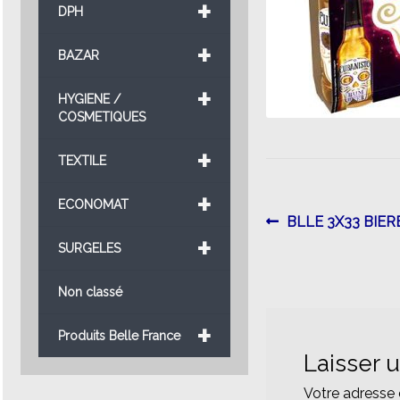
+
DPH
+
BAZAR
+
HYGIENE /
COSMETIQUES
+
TEXTILE
+
ECONOMAT
Navigatio
Article
BLLE 3X33 BIE
+
précédent :
SURGELES
de
l’article
Non classé
+
Produits Belle France
Laisser 
Votre adresse 