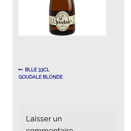
Navigation
Article
BLLE 33CL
précédent :
GOUDALE BLONDE
de
l’article
Laisser un
commentaire