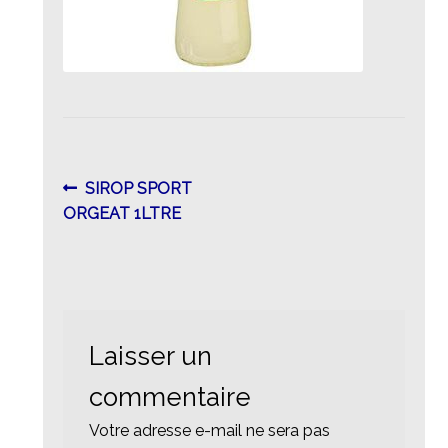
Navigation
Article
SIROP SPORT
précédent :
ORGEAT 1LTRE
de
l’article
Laisser un
commentaire
Votre adresse e-mail ne sera pas