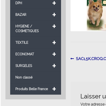
+
DPH
+
BAZAR
+
HYGIENE /
COSMETIQUES
+
TEXTILE
+
ECONOMAT
Navigatio
Article
SAC1,5K.CROQ.
+
précédent :
SURGELES
de
l’article
Non classé
+
Produits Belle France
Laisser 
Votre adresse 