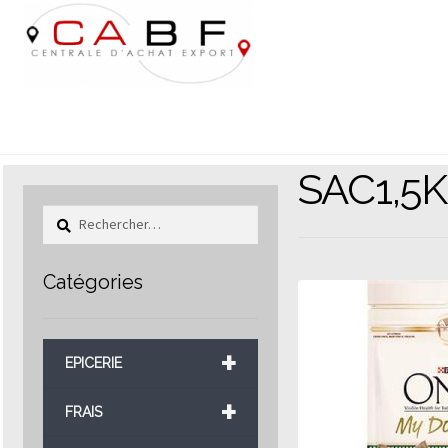
Aller
Aller
à
au
la
contenu
navigation
SAC1,5
Rechercher :
Catégories
+
EPICERIE
+
FRAIS