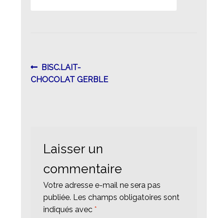
Navigation
Article
BISC.LAIT-
précédent :
CHOCOLAT GERBLE
de
l’article
Laisser un
commentaire
Votre adresse e-mail ne sera pas
publiée.
Les champs obligatoires sont
indiqués avec
*