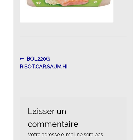
Navigation
Article
BOL220G
précédent :
RISOT.CAR.SAUM.HI
de
l’article
Laisser un
commentaire
Votre adresse e-mail ne sera pas