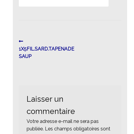
Navigation
Article
précédent :
1X5FIL.SARD.TAPENADE
de
SAUP
l’article
Laisser un
commentaire
Votre adresse e-mail ne sera pas
publiée.
Les champs obligatoires sont