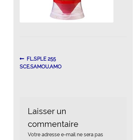
Navigation
Article
FL.SPLE 255
précédent :
SCE.SAMOU.AMO
de
l’article
Laisser un
commentaire
Votre adresse e-mail ne sera pas