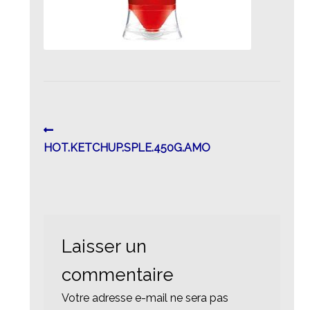
Navigation
Article
précédent :
HOT.KETCHUP.SPLE.450G.AMO
de
l’article
Laisser un
commentaire
Votre adresse e-mail ne sera pas