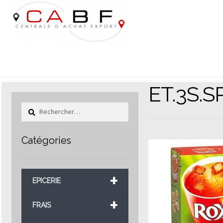
Aller
Aller
à
au
la
contenu
navigation
ET.3S.
Rechercher :
Catégories
+
EPICERIE
+
FRAIS