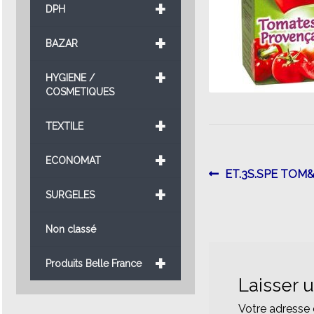
+
DPH
+
BAZAR
+
HYGIENE /
COSMETIQUES
+
TEXTILE
+
ECONOMAT
Navigatio
Article
ET.3S.SPE TOM
+
précédent :
SURGELES
de
l’article
Non classé
+
Produits Belle France
Laisser 
Votre adresse 