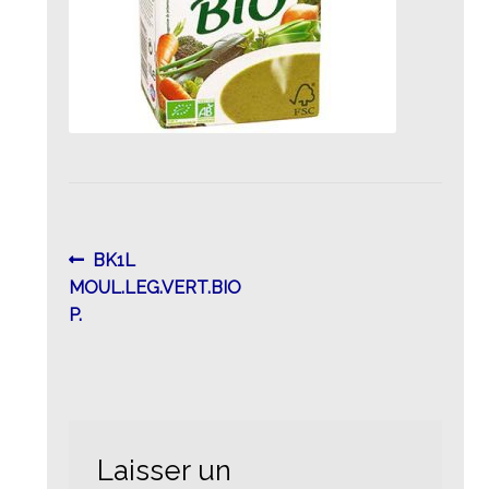
Navigation
Article
BK1L
précédent :
MOUL.LEG.VERT.BIO
de
P.
l’article
Laisser un